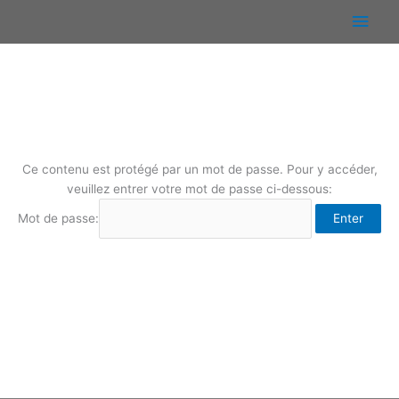
Aller
Men
au
contenu
princ
Ce contenu est protégé par un mot de passe. Pour y accéder,
veuillez entrer votre mot de passe ci-dessous:
Mot de passe: