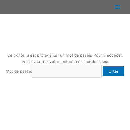
Aller
Men
au
contenu
princ
Ce contenu est protégé par un mot de passe. Pour y accéder,
veuillez entrer votre mot de passe ci-dessous:
Mot de passe: